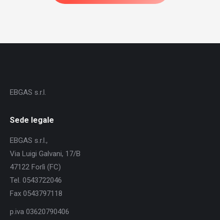
EBGAS s.r.l.
Sede legale
EBGAS s.r.l.,
Via Luigi Galvani, 17/B
47122 Forlì (FC)
Tel. 0543722046
Fax 0543797118
p.iva 03620790406