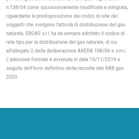
n.138/04 come successivamente modificata e integrata,
riguardante la predisposizione dei codici di rete dei
soggetti che svolgono l’attività di distribuzione del gas
naturale, EBGAS s.r.l. ha da sempre adottato il codice di
rete tipo per la distribuzione del gas naturale, di cui
all’allegato 2 della deliberazione ARERA 108/06 e s.m.i.
L’adesione formale è avvenuta in data 19/11/2019 a
seguito dell’invio definitivo della raccolta dati RAB gas
2020.